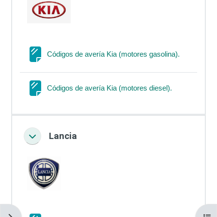
Página
Códigos de avería Kia (motores gasolina).
Página
Códigos de avería Kia (motores diesel).
Lancia
Colapsar
Abrir cajón de bloques
Abri