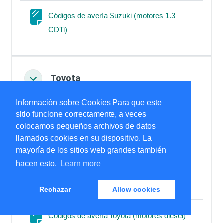
Códigos de avería Suzuki (motores 1.3
Página
CDTi)
Toyota
Colapsar
Información sobre Cookies Para que este
sitio funcione correctamente, a veces
colocamos pequeños archivos de datos
llamados cookies en su dispositivo. La
mayoría de los sitios web grandes también
hacen esto.
Learn more
Códigos de avería Toyota (motores
Página
gasolina)
Rechazar
Allow cookies
Página
Códigos de avería Toyota (motores diesel)