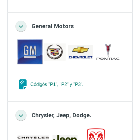
General Motors
Colapsar
Página
Códigós "P1", "P2" y "P3".
Chrysler, Jeep, Dodge.
Colapsar