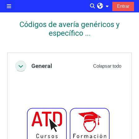
Salta al contenido principal
Entrar
Panel lateral
Selector de búsqued
Códigos de avería genéricos y
específico ...
Perfilado de sección
General
Colapsar todo
Colapsar