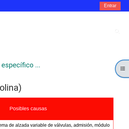
Entrar
Selec
específico ...
Abri
olina)
Posibles causas
tema de alzada variable de válvulas, admisión, módulo