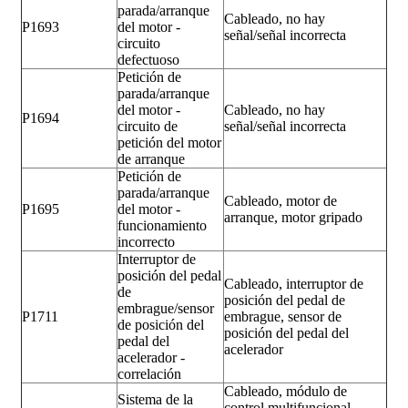
parada/arranque
Cableado, no hay
P1693
del motor -
señal/señal incorrecta
circuito
defectuoso
Petición de
parada/arranque
del motor -
Cableado, no hay
P1694
circuito de
señal/señal incorrecta
petición del motor
de arranque
Petición de
parada/arranque
Cableado, motor de
P1695
del motor -
arranque, motor gripado
funcionamiento
incorrecto
Interruptor de
posición del pedal
Cableado, interruptor de
de
posición del pedal de
embrague/sensor
P1711
embrague, sensor de
de posición del
posición del pedal del
pedal del
acelerador
acelerador -
correlación
Cableado, módulo de
Sistema de la
control multifuncional,