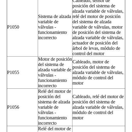
Cableado, sensor de
posición del sistema de
alzada variable de válvulas,
Sistema de alzada
relé del motor de posición
variable de
del sistema de alzada
P1050
válvulas -
variable de válvulas, motor
funcionamiento
de posición del sistema de
incorrecto
alzada variable de válvulas,
actuador de posición del
árbol de levas, módulo de
control del motor
Motor de posición
Cableado, motor de
del sistema de
posición del sistema de
alzada variable de
P1055
alzada variable de válvulas,
válvulas -
módulo de control del
funcionamiento
motor
incorrecto
Relé del motor de
posición del
Cableado, relé del motor de
sistema de alzada
posición del sistema de
P1056
variable de
alzada variable de válvulas,
válvulas -
módulo de control del
funcionamiento
motor
incorrecto
Relé del motor de