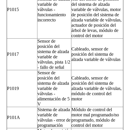
variable de
del sistema de alzada
P1015
válvulas -
variable de válvulas, motor
funcionamiento
de posición del sistema de
incorrecto
alzada variable de válvulas,
actuador de posición del
árbol de levas, módulo de
control del motor
Sensor de
posición del
Cableado, sensor de
sistema de alzada
P1017
posición del sistema de
variable de
alzada variable de válvulas
válvulas, pista 1/2
- fallo de señal
Sensor de
posición del
Cableado, sensor de
sistema de alzada
posición del sistema de
P1019
variable de
alzada variable de válvulas,
válvulas -
módulo de control del
alimentación de 5
motor
V
Sistema de alzada
Módulo de control del
variable de
motor mal programado/no
P101A
válvulas - error de
programado, módulo de
programación
control del motor