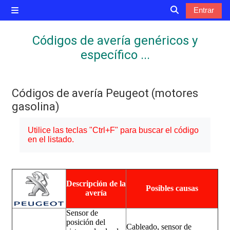
Salta al contenido principal
Entrar
Panel lateral
Selector de bú
Códigos de avería genéricos y
específico ...
Códigos de avería Peugeot (motores
gasolina)
Requisitos de finalización
Utilice las teclas "Ctrl+F" para buscar el código
en el listado.
Descripción de la
Posibles causas
avería
Sensor de
posición del
Cableado, sensor de