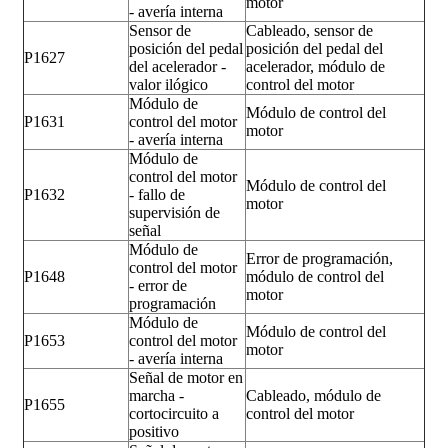
motor
- avería interna
Sensor de
Cableado, sensor de
posición del pedal
posición del pedal del
P1627
del acelerador -
acelerador, módulo de
valor ilógico
control del motor
Módulo de
Módulo de control del
P1631
control del motor
motor
- avería interna
Módulo de
control del motor
Módulo de control del
P1632
- fallo de
motor
supervisión de
señal
Módulo de
Error de programación,
control del motor
P1648
módulo de control del
- error de
motor
programación
Módulo de
Módulo de control del
P1653
control del motor
motor
- avería interna
Señal de motor en
marcha -
Cableado, módulo de
P1655
cortocircuito a
control del motor
positivo