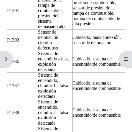
presión de combustible,
rampa de
sensor de presión de la
P1297
combustible -
rampa de combustible,
presión del
bomba de combustible de
sistema
alta presión
demasiado alta
Sensor de
detonación -
Cableado, mala conexión,
P1303
circuito
sensor de detonación
defectuoso
Sistema de
Abrir cajón de bloques
Abri
encendido - falsa
Cableado, sistema de
P1336
explosión
encendido/de combustible
detectada
Sistema de
encendido,
Cableado, sistema de
P1337
cilindro 1 - falsa
encendido/de combustible
explosión
detectada
Sistema de
encendido,
Cableado, sistema de
P1338
cilindro 2 - falsa
encendido/de combustible
explosión
detectada
Sistema de