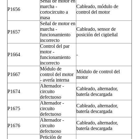
Señal de motor en
marcha -
Cableado, módulo de
P1656
cortocircuito a
control del motor
masa
Señal de motor en
marcha -
Cableado, sensor de
P1657
funcionamiento
posición del cigüeñal
incorrecto
Control del par
motor -
P1664
-
funcionamiento
incorrecto
Módulo de
Módulo de control del
P1667
control del motor
motor
- avería interna
Alternador -
Cableado, alternador,
P1674
circuito
batería descargada
defectuoso
Alternador -
Cableado, alternador,
P1675
circuito
batería descargada
defectuoso
Alternador -
Cableado, alternador,
P1676
circuito
batería descargada
defectuoso
Petición de