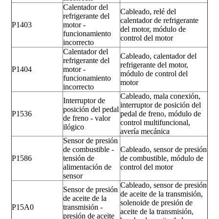
Calentador del
Cableado, relé del
refrigerante del
calentador de refrigerante
P1403
motor -
del motor, módulo de
funcionamiento
control del motor
incorrecto
Calentador del
Cableado, calentador del
refrigerante del
refrigerante del motor,
P1404
motor -
módulo de control del
funcionamiento
motor
incorrecto
Cableado, mala conexión,
Interruptor de
interruptor de posición del
posición del pedal
P1536
pedal de freno, módulo de
de freno - valor
control multifuncional,
ilógico
avería mecánica
Sensor de presión
de combustible -
Cableado, sensor de presión
P1586
tensión de
de combustible, módulo de
alimentación de
control del motor
sensor
Cableado, sensor de presión
Sensor de presión
de aceite de la transmisión,
de aceite de la
solenoide de presión de
P15A0
transmisión -
aceite de la transmisión,
presión de aceite