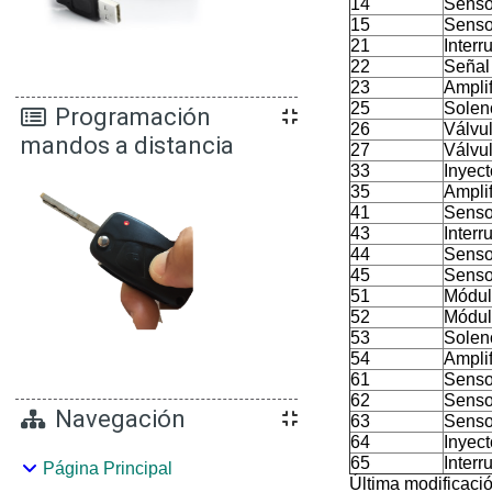
14
Sensor
15
Sensor
21
Interr
22
Señal
23
Ampli
25
Soleno
Programación
26
Válvu
mandos a distancia
27
Válvu
33
Inyect
35
Ampli
41
Senso
43
Interr
44
Senso
45
Senso
51
Módul
52
Módul
53
Soleno
54
Ampli
61
Sensor
62
Sensor
Navegación
63
Senso
64
Inyec
65
Interr
Página Principal
Última modificaci