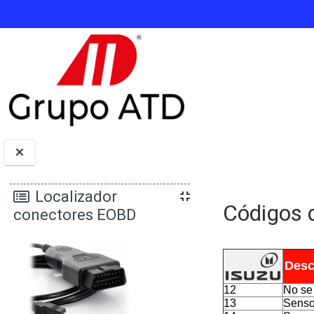
Salta al contenido principal
Bloques
Localizador
Códigos d
conectores EOBD
Requisitos de 
Desc
12
No se
13
Senso