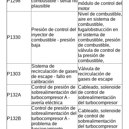
P1298
combustible - señal no
módulo de control del
plausible
motor
Nivel de combustible,
aire en sistema de
combustible,
Presión de control del
fuga/obstrucción en
inyector de
el sistema de
P1330
combustible - presión
combustible, presión
baja
de combustible,
válvula de control de
la presión de
combustible,
Sistema de
Válvula de
recirculación de gases
P1303
recirculación de
de escape - fallo en
gases de escape
calibración
Control de presión de
Cableado, solenoide
sobrealimentación del
de control de
P132A
turbocompresor A -
sobrealimentación
avería eléctrica
del turbocompresor
Control de presión de
Cableado, solenoide
sobrealimentación del
de control de
P132B
turbocompresor A -
sobrealimentación
problema de
del turbocompresor
funcionamiento