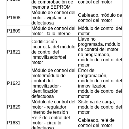
de comprobación de
control del motor
memoria EEPROM
Módulo de control del
Cableado, módulo de
P1608
motor - vigilancia
control del motor
defectuosa
Módulo de control del
Módulo de control del
P1609
motor - fallo interno
motor
Llave no
Codificación
programada, módulo
incorrecta del módulo
de control del motor
P1621
de control del
no programado,
inmovilizador/del
módulo de control del
motor
motor
Módulo de control del
Error de
motor/módulo de
programación,
control del
módulo de control del
P1623
inmovilizador -
inmovilizador,
identificación
módulo de control del
defectuosa
motor
Módulo de control del
Sistema de carga,
P1629
motor - regulador
módulo de control del
interno de tensión
motor
Relé de control del
Cableado, relé de
P1631
motor - circuito
control del motor
defectuoso