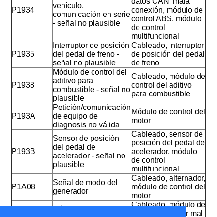
datos CAN, mala
vehículo,
P1934
conexión, módulo de
comunicación en serie
control ABS, módulo
- señal no plausible
de control
multifuncional
Interruptor de posición
Cableado, interruptor
P1935
del pedal de freno -
de posición del pedal
señal no plausible
de freno
Módulo de control del
Cableado, módulo de
aditivo para
P1938
control del aditivo
combustible - señal no
para combustible
plausible
Petición/comunicación
Módulo de control del
P193A
de equipo de
motor
diagnosis no válida
Cableado, sensor de
Sensor de posición
posición del pedal de
del pedal de
P193B
acelerador, módulo
acelerador - señal no
de control
plausible
multifuncional
Cableado, alternador,
Señal de modo del
P1A08
módulo de control del
generador
motor
Cableado, módulo de
Módulo de control del
control del motor mal