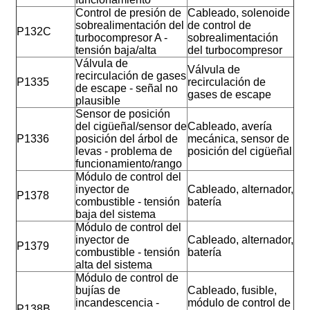
Control de presión de
Cableado, solenoide
sobrealimentación del
de control de
P132C
turbocompresor A -
sobrealimentación
tensión baja/alta
del turbocompresor
Válvula de
Válvula de
recirculación de gases
P1335
recirculación de
de escape - señal no
gases de escape
plausible
Sensor de posición
del cigüeñal/sensor de
Cableado, avería
P1336
posición del árbol de
mecánica, sensor de
levas - problema de
posición del cigüeñal
funcionamiento/rango
Módulo de control del
inyector de
Cableado, alternador,
P1378
combustible - tensión
batería
baja del sistema
Módulo de control del
inyector de
Cableado, alternador,
P1379
combustible - tensión
batería
alta del sistema
Módulo de control de
bujías de
Cableado, fusible,
incandescencia -
módulo de control de
P138B