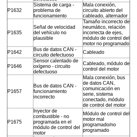
Sistema de carga -
Mala conexión,
P1632
problema de
circuito abierto del
funcionamiento
cableado, alternador
Tamaño incorrecto de
Señal de velocidad
neumático, relación
P1635
del vehículo no
incorrecta de ejes,
plausible
módulo de control del
motor no programado
Bus de datos CAN -
P1642
Cableado
circuito defectuoso
Sensor calentado de
Cableado, módulo de
P1646
oxígeno - circuito
control del motor
defectuoso
Mala conexión, bus
de datos CAN,
Bus de datos CAN -
comunicación en
P1657
funcionamiento
serie, sistema
incorrecto
conectado, módulo
de control del motor
Inyector de
Módulo de control del
combustible - no
motor mal
P1675
programada en el
programado/no
módulo de control del
programado
motor