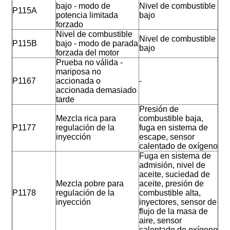
bajo - modo de
Nivel de combustible
P115A
potencia limitada
bajo
forzado
Nivel de combustible
Nivel de combustible
P115B
bajo - modo de parada
bajo
forzada del motor
Prueba no válida -
mariposa no
P1167
accionada o
-
accionada demasiado
tarde
Presión de
Mezcla rica para
combustible baja,
P1177
regulación de la
fuga en sistema de
inyección
escape, sensor
calentado de oxígeno
Fuga en sistema de
admisión, nivel de
aceite, suciedad de
Mezcla pobre para
aceite, presión de
P1178
regulación de la
combustible alta,
inyección
inyectores, sensor de
flujo de la masa de
aire, sensor
calentado de oxígeno