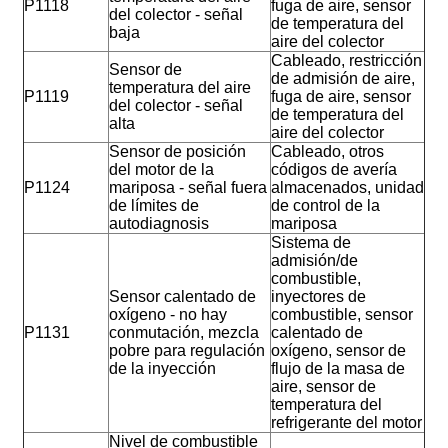
P1118
fuga de aire, sensor
del colector - señal
de temperatura del
baja
aire del colector
Cableado, restricción
Sensor de
de admisión de aire,
temperatura del aire
P1119
fuga de aire, sensor
del colector - señal
de temperatura del
alta
aire del colector
Sensor de posición
Cableado, otros
del motor de la
códigos de avería
P1124
mariposa - señal fuera
almacenados, unidad
de límites de
de control de la
autodiagnosis
mariposa
Sistema de
admisión/de
combustible,
Sensor calentado de
inyectores de
oxígeno - no hay
combustible, sensor
P1131
conmutación, mezcla
calentado de
pobre para regulación
oxígeno, sensor de
de la inyección
flujo de la masa de
aire, sensor de
temperatura del
refrigerante del motor
Nivel de combustible