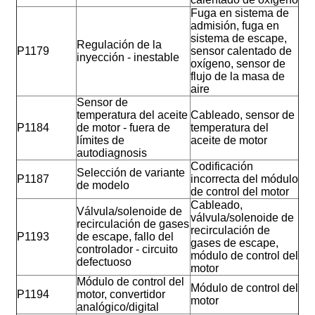
Fuga en sistema de
admisión, fuga en
sistema de escape,
Regulación de la
P1179
sensor calentado de
inyección - inestable
oxígeno, sensor de
flujo de la masa de
aire
Sensor de
temperatura del aceite
Cableado, sensor de
P1184
de motor - fuera de
temperatura del
límites de
aceite de motor
autodiagnosis
Codificación
Selección de variante
P1187
incorrecta del módulo
de modelo
de control del motor
Cableado,
Válvula/solenoide de
válvula/solenoide de
recirculación de gases
recirculación de
P1193
de escape, fallo del
gases de escape,
controlador - circuito
módulo de control del
defectuoso
motor
Módulo de control del
Módulo de control del
P1194
motor, convertidor
motor
analógico/digital