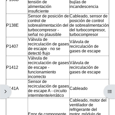
tensión de
bujías de
alimentación
incandescencia
insuficiente
Sensor de posición de
Cableado, sensor de
control de
posición de control
P138E
sobrealimentación del
de sobrealimentación
turbocompresor -
del turbocompresor,
señal no plausible
turbocompresor
Válvula de
Válvula de
recirculación de gases
P1407
recirculación de
de escape - no se
gases de escape
detectó flujo
Válvula de
recirculación de gases
Válvula de
P1412
de escape -
recirculación de
funcionamiento
gases de escape
incorrecto
Sensor de
recirculación de gases
P141A
Cableado
de escape A - circuito
Abrir cajón de bloques
Abri
intermitente/errático
Cableado, motor del
ventilador de
refrigerante del
Error de componente
motor, módulo de