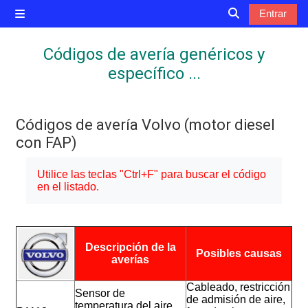
Salta al contenido principal
Entrar
Panel lateral
Selector de bú
Códigos de avería genéricos y
específico ...
Códigos de avería Volvo (motor diesel
con FAP)
Requisitos de finalización
Utilice las teclas "Ctrl+F" para buscar el código
en el listado.
Descripción de la
Posibles causas
averías
Cableado, restricción
Sensor de
de admisión de aire,
temperatura del aire