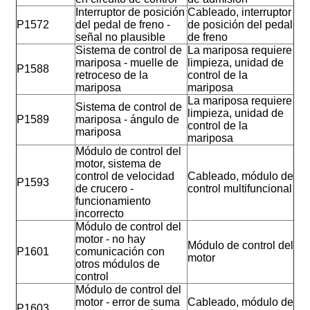
Interruptor de posición
Cableado, interruptor
P1572
del pedal de freno -
de posición del pedal
señal no plausible
de freno
Sistema de control de
La mariposa requiere
mariposa - muelle de
limpieza, unidad de
P1588
retroceso de la
control de la
mariposa
mariposa
La mariposa requiere
Sistema de control de
limpieza, unidad de
P1589
mariposa - ángulo de
control de la
mariposa
mariposa
Módulo de control del
motor, sistema de
control de velocidad
Cableado, módulo de
P1593
de crucero -
control multifuncional
funcionamiento
incorrecto
Módulo de control del
motor - no hay
Módulo de control del
P1601
comunicación con
motor
otros módulos de
control
Módulo de control del
motor - error de suma
Cableado, módulo de
P1603