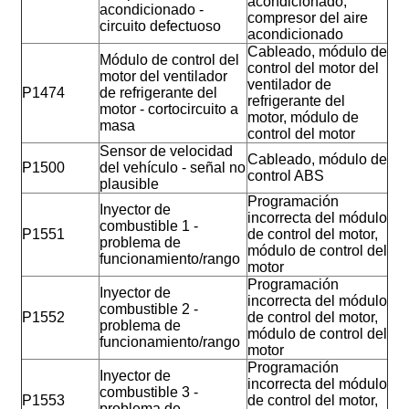
acondicionado,
acondicionado -
compresor del aire
circuito defectuoso
acondicionado
Cableado, módulo de
Módulo de control del
control del motor del
motor del ventilador
ventilador de
P1474
de refrigerante del
refrigerante del
motor - cortocircuito a
motor, módulo de
masa
control del motor
Sensor de velocidad
Cableado, módulo de
P1500
del vehículo - señal no
control ABS
plausible
Programación
Inyector de
incorrecta del módulo
combustible 1 -
P1551
de control del motor,
problema de
módulo de control del
funcionamiento/rango
motor
Programación
Inyector de
incorrecta del módulo
combustible 2 -
P1552
de control del motor,
problema de
módulo de control del
funcionamiento/rango
motor
Programación
Inyector de
incorrecta del módulo
combustible 3 -
P1553
de control del motor,
problema de