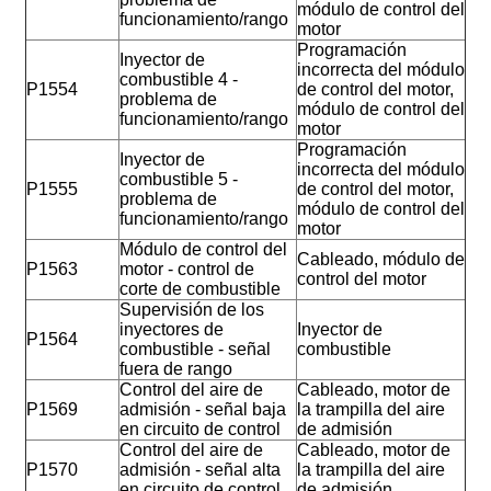
módulo de control del
funcionamiento/rango
motor
Programación
Inyector de
incorrecta del módulo
combustible 4 -
P1554
de control del motor,
problema de
módulo de control del
funcionamiento/rango
motor
Programación
Inyector de
incorrecta del módulo
combustible 5 -
P1555
de control del motor,
problema de
módulo de control del
funcionamiento/rango
motor
Módulo de control del
Cableado, módulo de
P1563
motor - control de
control del motor
corte de combustible
Supervisión de los
inyectores de
Inyector de
P1564
combustible - señal
combustible
fuera de rango
Control del aire de
Cableado, motor de
P1569
admisión - señal baja
la trampilla del aire
en circuito de control
de admisión
Control del aire de
Cableado, motor de
P1570
admisión - señal alta
la trampilla del aire
en circuito de control
de admisión