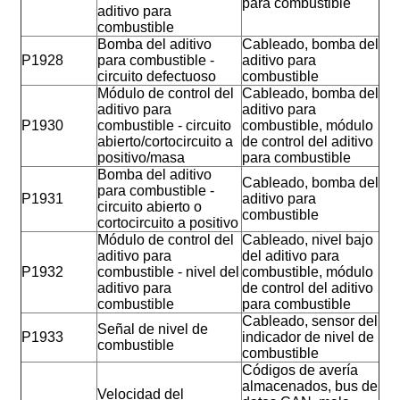
para combustible
aditivo para
combustible
Bomba del aditivo
Cableado, bomba del
P1928
para combustible -
aditivo para
circuito defectuoso
combustible
Módulo de control del
Cableado, bomba del
aditivo para
aditivo para
P1930
combustible - circuito
combustible, módulo
abierto/cortocircuito a
de control del aditivo
positivo/masa
para combustible
Bomba del aditivo
Cableado, bomba del
para combustible -
P1931
aditivo para
circuito abierto o
combustible
cortocircuito a positivo
Módulo de control del
Cableado, nivel bajo
aditivo para
del aditivo para
P1932
combustible - nivel del
combustible, módulo
aditivo para
de control del aditivo
combustible
para combustible
Cableado, sensor del
Señal de nivel de
P1933
indicador de nivel de
combustible
combustible
Códigos de avería
almacenados, bus de
Velocidad del