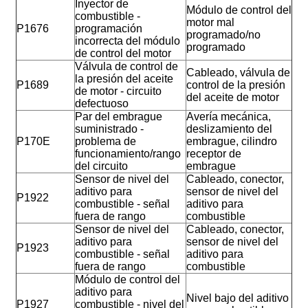
Inyector de
Módulo de control del
combustible -
motor mal
P1676
programación
programado/no
incorrecta del módulo
programado
de control del motor
Válvula de control de
Cableado, válvula de
la presión del aceite
P1689
control de la presión
de motor - circuito
del aceite de motor
defectuoso
Par del embrague
Avería mecánica,
suministrado -
deslizamiento del
P170E
problema de
embrague, cilindro
funcionamiento/rango
receptor de
del circuito
embrague
Sensor de nivel del
Cableado, conector,
aditivo para
sensor de nivel del
P1922
combustible - señal
aditivo para
fuera de rango
combustible
Sensor de nivel del
Cableado, conector,
aditivo para
sensor de nivel del
P1923
combustible - señal
aditivo para
fuera de rango
combustible
Módulo de control del
aditivo para
Nivel bajo del aditivo
P1927
combustible - nivel del