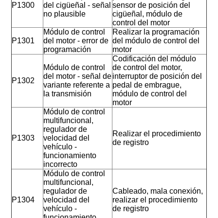
P1300
del cigüeñal - señal
sensor de posición del
no plausible
cigüeñal, módulo de
control del motor
Módulo de control
Realizar la programación
P1301
del motor - error de
del módulo de control del
programación
motor
Codificación del módulo
Módulo de control
de control del motor,
del motor - señal de
interruptor de posición del
P1302
variante referente a
pedal de embrague,
la transmisión
módulo de control del
motor
Módulo de control
multifuncional,
regulador de
Realizar el procedimiento
P1303
velocidad del
de registro
vehículo -
funcionamiento
incorrecto
Módulo de control
multifuncional,
regulador de
Cableado, mala conexión,
P1304
velocidad del
realizar el procedimiento
vehículo -
de registro
funcionamiento