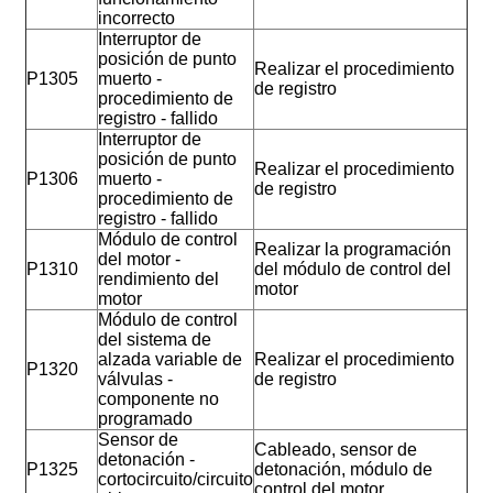
incorrecto
Interruptor de
posición de punto
Realizar el procedimiento
P1305
muerto -
de registro
procedimiento de
registro - fallido
Interruptor de
posición de punto
Realizar el procedimiento
P1306
muerto -
de registro
procedimiento de
registro - fallido
Módulo de control
Realizar la programación
del motor -
P1310
del módulo de control del
rendimiento del
motor
motor
Módulo de control
del sistema de
alzada variable de
Realizar el procedimiento
P1320
válvulas -
de registro
componente no
programado
Sensor de
Cableado, sensor de
detonación -
P1325
detonación, módulo de
cortocircuito/circuito
control del motor