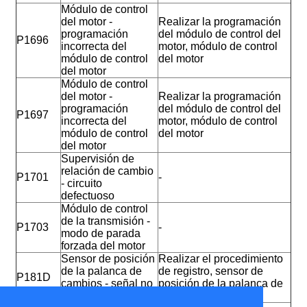
Módulo de control
del motor -
Realizar la programación
programación
del módulo de control del
P1696
incorrecta del
motor, módulo de control
módulo de control
del motor
del motor
Módulo de control
del motor -
Realizar la programación
programación
del módulo de control del
P1697
incorrecta del
motor, módulo de control
módulo de control
del motor
del motor
Supervisión de
relación de cambio
P1701
-
- circuito
defectuoso
Módulo de control
de la transmisión -
P1703
-
modo de parada
forzada del motor
Sensor de posición
Realizar el procedimiento
de la palanca de
de registro, sensor de
P181D
cambios - señal no
posición de la palanca de
plausible
cambios