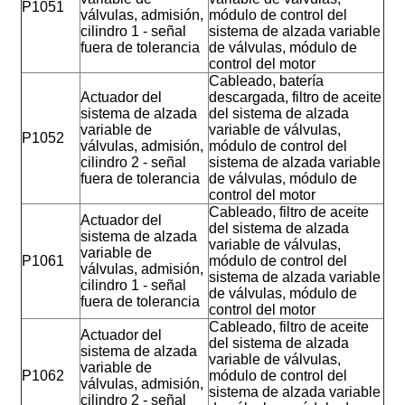
P1051
válvulas, admisión,
módulo de control del
cilindro 1 - señal
sistema de alzada variable
fuera de tolerancia
de válvulas, módulo de
control del motor
Cableado, batería
Actuador del
descargada, filtro de aceite
sistema de alzada
del sistema de alzada
variable de
variable de válvulas,
P1052
válvulas, admisión,
módulo de control del
cilindro 2 - señal
sistema de alzada variable
fuera de tolerancia
de válvulas, módulo de
control del motor
Cableado, filtro de aceite
Actuador del
del sistema de alzada
sistema de alzada
variable de válvulas,
variable de
P1061
módulo de control del
válvulas, admisión,
sistema de alzada variable
cilindro 1 - señal
de válvulas, módulo de
fuera de tolerancia
control del motor
Cableado, filtro de aceite
Actuador del
del sistema de alzada
sistema de alzada
variable de válvulas,
variable de
P1062
módulo de control del
válvulas, admisión,
sistema de alzada variable
cilindro 2 - señal