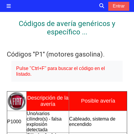
Salta al contenido principal
Entrar
Panel lateral
Selector de bú
Códigos de avería genéricos y
específico ...
Códigos "P1" (motores gasolina).
Requisitos de finalización
Pulse "Ctrl+F" para buscar el código en el
listado.
Descripción de la
Posible avería
avería
Uno/varios
cilindro(s) - falsa
Cableado, sistema de
P1000
explosión
encendido
detectada