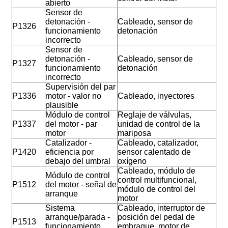
abierto
Sensor de
detonación -
Cableado, sensor de
P1326
funcionamiento
detonación
incorrecto
Sensor de
detonación -
Cableado, sensor de
P1327
funcionamiento
detonación
incorrecto
Supervisión del par
P1336
motor - valor no
Cableado, inyectores
plausible
Módulo de control
Reglaje de válvulas,
P1337
del motor - par
unidad de control de la
motor
mariposa
Catalizador -
Cableado, catalizador,
P1420
eficiencia por
sensor calentado de
debajo del umbral
oxígeno
Cableado, módulo de
Módulo de control
control multifuncional,
P1512
del motor - señal de
módulo de control del
arranque
motor
Sistema
Cableado, interruptor de
arranque/parada -
posición del pedal de
P1513
funcionamiento
embrague, motor de