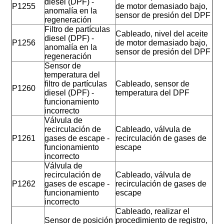
diesel (DPF) -
P1255
de motor demasiado bajo,
anomalía en la
sensor de presión del DPF
regeneración
Filtro de partículas
Cableado, nivel del aceite
diesel (DPF) -
P1256
de motor demasiado bajo,
anomalía en la
sensor de presión del DPF
regeneración
Sensor de
temperatura del
filtro de partículas
Cableado, sensor de
P1260
diesel (DPF) -
temperatura del DPF
funcionamiento
incorrecto
Válvula de
recirculación de
Cableado, válvula de
P1261
gases de escape -
recirculación de gases de
funcionamiento
escape
incorrecto
Válvula de
recirculación de
Cableado, válvula de
P1262
gases de escape -
recirculación de gases de
funcionamiento
escape
incorrecto
Cableado, realizar el
Sensor de posición
procedimiento de registro,