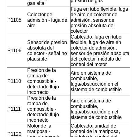
presión de gas
gas alta
Fuga en tubo flexible, fuga
Colector de
de aire en colector de
P1105
admisión - fuga de
admisión, sensor de
aire
presión absoluta del
colector
Cableado, fuga en tubo
Sensor de presión
flexible, fuga de aire en
absoluta del
colector de admisión,
P1106
colector - señal no
sensor de presión absoluta
plausible
del colector, módulo de
control del motor
Presión de la
Aire en sistema de
rampa de
combustible,
P1110
combustible -
fuga/obstrucción en el
detectado flujo
sistema de combustible
incorrecto
Presión de la
Aire en sistema de
rampa de
combustible,
P1111
combustible -
fuga/obstrucción en el
detectado flujo
sistema de combustible
incorrecto
Motor de la
Cableado, unidad de
mariposa -
control de la mariposa,
P1120
funcionamiento
módulo de control del