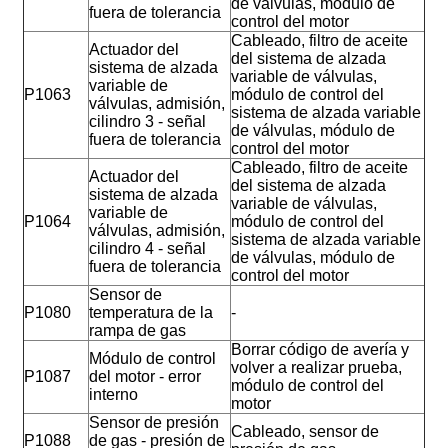
de válvulas, módulo de
fuera de tolerancia
control del motor
Cableado, filtro de aceite
Actuador del
del sistema de alzada
sistema de alzada
variable de válvulas,
variable de
P1063
módulo de control del
válvulas, admisión,
sistema de alzada variable
cilindro 3 - señal
de válvulas, módulo de
fuera de tolerancia
control del motor
Cableado, filtro de aceite
Actuador del
del sistema de alzada
sistema de alzada
variable de válvulas,
variable de
P1064
módulo de control del
válvulas, admisión,
sistema de alzada variable
cilindro 4 - señal
de válvulas, módulo de
fuera de tolerancia
control del motor
Sensor de
P1080
temperatura de la
-
rampa de gas
Borrar código de avería y
Módulo de control
volver a realizar prueba,
P1087
del motor - error
módulo de control del
interno
motor
Sensor de presión
Cableado, sensor de
P1088
de gas - presión de