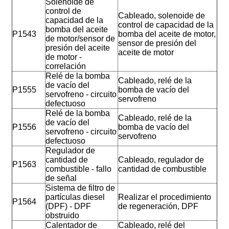
Solenoide de
control de
Cableado, solenoide de
capacidad de la
control de capacidad de la
bomba del aceite
P1543
bomba del aceite de motor,
de motor/sensor de
sensor de presión del
presión del aceite
aceite de motor
de motor -
correlación
Relé de la bomba
Cableado, relé de la
de vacío del
P1555
bomba de vacío del
servofreno - circuito
servofreno
defectuoso
Relé de la bomba
Cableado, relé de la
de vacío del
P1556
bomba de vacío del
servofreno - circuito
servofreno
defectuoso
Regulador de
cantidad de
Cableado, regulador de
P1563
combustible - fallo
cantidad de combustible
de señal
Sistema de filtro de
partículas diesel
Realizar el procedimiento
P1564
(DPF) - DPF
de regeneración, DPF
obstruido
Calentador de
Cableado, relé del