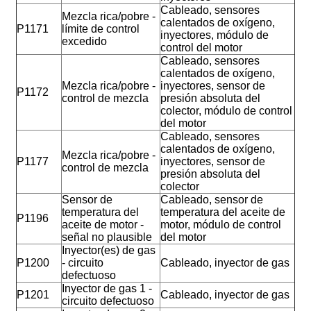
Cableado, sensores
Mezcla rica/pobre -
calentados de oxígeno,
P1171
límite de control
inyectores, módulo de
excedido
control del motor
Cableado, sensores
calentados de oxígeno,
Mezcla rica/pobre -
inyectores, sensor de
P1172
control de mezcla
presión absoluta del
colector, módulo de control
del motor
Cableado, sensores
calentados de oxígeno,
Mezcla rica/pobre -
P1177
inyectores, sensor de
control de mezcla
presión absoluta del
colector
Sensor de
Cableado, sensor de
temperatura del
temperatura del aceite de
P1196
aceite de motor -
motor, módulo de control
señal no plausible
del motor
Inyector(es) de gas
P1200
- circuito
Cableado, inyector de gas
defectuoso
Inyector de gas 1 -
P1201
Cableado, inyector de gas
circuito defectuoso