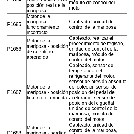
módulo de control del
posición real de la
motor
mariposa
Motor de la
mariposa -
Cableado, unidad de
P1685
funcionamiento
control de la mariposa
incorrecto
Cableado, realizar el
Motor de la
procedimiento de registro,
mariposa - posición
P1686
unidad de control de la
de ralentí no
mariposa, módulo de
aprendida
control del motor
Cableado, sensor de
temperatura del
refrigerante del motor,
sensor de presión absoluta
Motor de la
del colector, sensor de
P1687
mariposa - posición
posición del pedal de
final no reconocida
acelerador, sensor de
posición del cigüeñal,
unidad de control de la
mariposa, módulo de
control del motor
Cableado, unidad de
Motor de la
control de la mariposa,
P1688
mariposa - pérdida