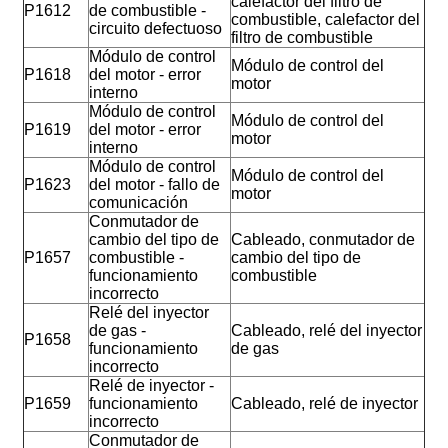
calefactor del filtro de
P1612
de combustible -
combustible, calefactor del
circuito defectuoso
filtro de combustible
Módulo de control
Módulo de control del
P1618
del motor - error
motor
interno
Módulo de control
Módulo de control del
P1619
del motor - error
motor
interno
Módulo de control
Módulo de control del
P1623
del motor - fallo de
motor
comunicación
Conmutador de
cambio del tipo de
Cableado, conmutador de
P1657
combustible -
cambio del tipo de
funcionamiento
combustible
incorrecto
Relé del inyector
de gas -
Cableado, relé del inyector
P1658
funcionamiento
de gas
incorrecto
Relé de inyector -
P1659
funcionamiento
Cableado, relé de inyector
incorrecto
Conmutador de