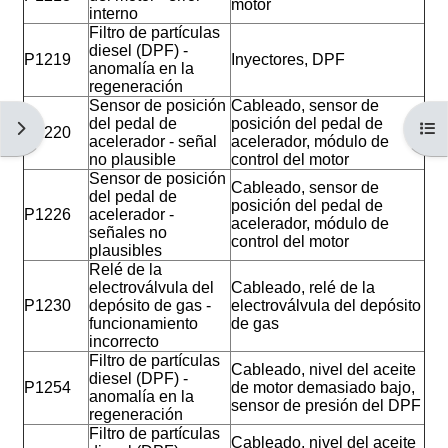
motor
interno
Filtro de partículas
diesel (DPF) -
P1219
Inyectores, DPF
anomalía en la
regeneración
Sensor de posición
Cableado, sensor de
del pedal de
posición del pedal de
Abrir cajón de bloques
Abri
P1220
acelerador - señal
acelerador, módulo de
no plausible
control del motor
Sensor de posición
Cableado, sensor de
del pedal de
posición del pedal de
P1226
acelerador -
acelerador, módulo de
señales no
control del motor
plausibles
Relé de la
electroválvula del
Cableado, relé de la
P1230
depósito de gas -
electroválvula del depósito
funcionamiento
de gas
incorrecto
Filtro de partículas
Cableado, nivel del aceite
diesel (DPF) -
P1254
de motor demasiado bajo,
anomalía en la
sensor de presión del DPF
regeneración
Filtro de partículas
Cableado, nivel del aceite