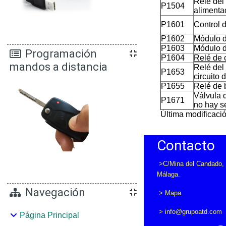
Relé del
P1504
alimenta
P1601
Control 
P1602
Módulo d
P1603
Módulo de
Programación
P1604
Relé de c
mandos a distancia
Relé del
P1653
circuito 
P1655
Relé de 
Válvula 
P1671
no hay s
Última modificació
Contacto
>C/Mina del Candado, 
Málaga.
Navegación
>
Mapa
> info
@grupoatd.com
Página Principal