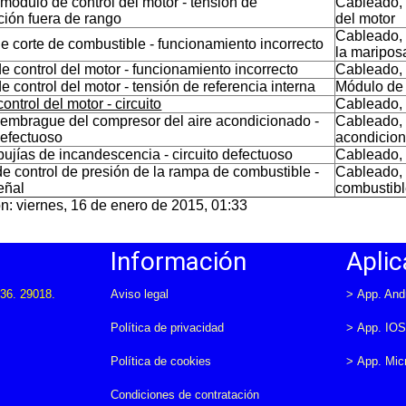
 módulo de control del motor - tensión de
Cableado, 
ción fuera de rango
del motor
Cableado, 
de corte de combustible - funcionamiento incorrecto
la maripos
e control del motor - funcionamiento incorrecto
Cableado, 
 control del motor - tensión de referencia interna
Módulo de 
ontrol del motor - circuito
Cableado, 
 embrague del compresor del aire acondicionado -
Cableado, 
defectuoso
acondicion
bujías de incandescencia - circuito defectuoso
Cableado, 
de control de presión de la rampa de combustible -
Cableado, 
eñal
combustib
n: viernes, 16 de enero de 2015, 01:33
Información
Aplic
36. 29018.
Aviso legal
>
App. And
Política de privacidad
>
App. IO
Política de cookies
>
App. Mic
Condiciones de contratación