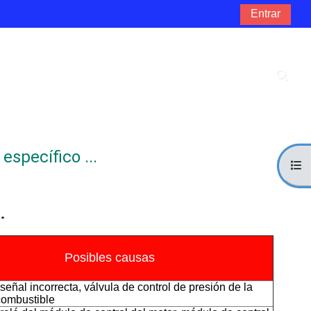
Entrar
Selec
específico ...
Abri
.
Posibles causas
eñal incorrecta, válvula de control de presión de la
combustible