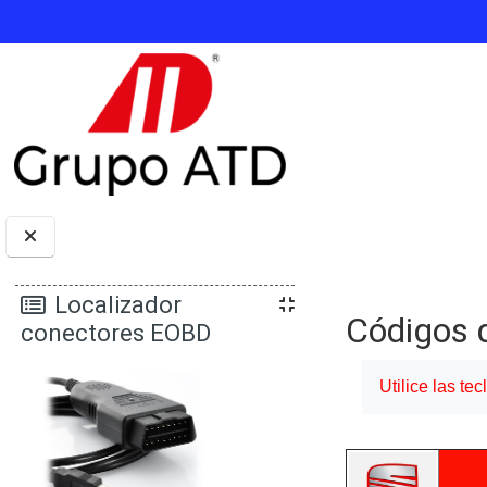
Salta al contenido principal
Bloques
Localizador
Códigos d
conectores EOBD
Requisitos de 
Utilice las te