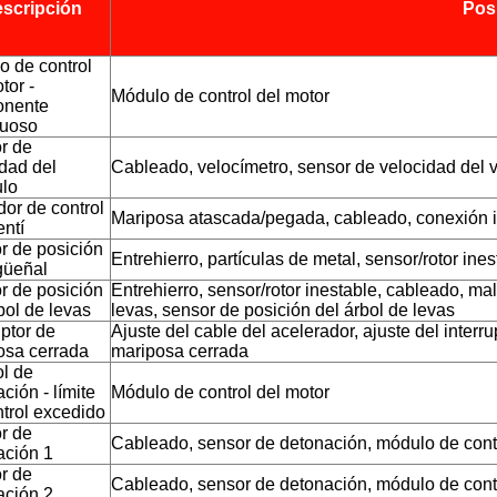
scripción
Pos
o de control
tor -
Módulo de control del motor
onente
tuoso
r de
idad del
Cableado, velocímetro, sensor de velocidad del 
ulo
or de control
Mariposa atascada/pegada, cableado, conexión inc
entí
r de posición
Entrehierro, partículas de metal, sensor/rotor in
güeñal
r de posición
Entrehierro, sensor/rotor inestable, cableado, mal
bol de levas
levas, sensor de posición del árbol de levas
uptor de
Ajuste del cable del acelerador, ajuste del interr
osa cerrada
mariposa cerrada
ol de
ción - límite
Módulo de control del motor
ntrol excedido
r de
Cableado, sensor de detonación, módulo de contr
ación 1
r de
Cableado, sensor de detonación, módulo de contr
ación 2