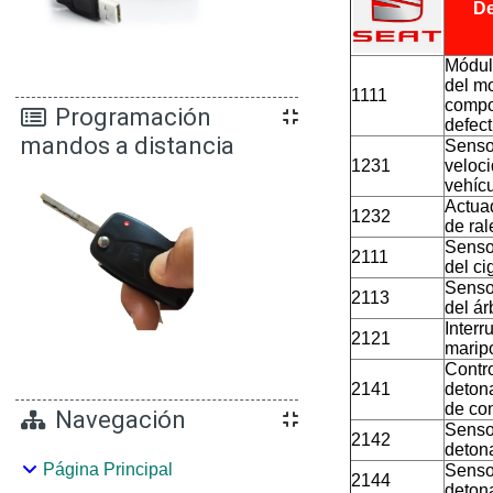
De
Módul
del mo
1111
comp
Programación
defec
mandos a distancia
Senso
1231
veloc
vehíc
Actuad
1232
de ral
Senso
2111
del ci
Senso
2113
del ár
Interr
2121
marip
Contr
2141
detona
de co
Navegación
Senso
2142
deton
Página Principal
Senso
2144
deton