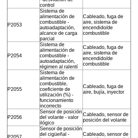
control
Sistema de
alimentación de
Cableado, fuga de
combustible -
aire, sistema de
P2053
autoadaptación,
encendido/de
alcance de carga
combustible
parcial
Sistema de
Cableado, fuga de
alimentación de
aire, sistema de
P2054
combustible -
encendido/de
autoadaptación,
combustible
régimen al ralentí
Sistema de
alimentación de
combustible,
Cableado, fuga de
P2055
coeficiente de
aire, bujía, inyector
utilización (%) -
funcionamiento
incorrecto
Sensor de posición
Cableado, sensor de
P2056
del volante - valor
posición del volante
ilógico
Sensor de posición
del cigüeñal -
Cableado, sensor de
P2057