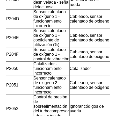
desnivelada - señal
rueda
defectuosa
Sensor calentado
de oxígeno 1 -
Cableado, sensor
P204D
funcionamiento
calentado de oxígeno
incorrecto
Sensor calentado
de oxígeno 1 -
Cableado, sensor
P204E
coeficiente de
calentado de oxígeno
utilización (%)
Sensor calentado
Cableado, sensor
P204F
de oxígeno 1 -
calentado de oxígeno
control de vibración
Catalizador -
P2050
funcionamiento
Catalizador
incorrecto
Sensor calentado
de oxígeno 2 -
Cableado, sensor
P2051
funcionamiento
calentado de oxígeno
incorrecto
Control de presión
de
sobrealimentación
Ignorar códigos de
P2052
del turbocompresor
avería
- desviación de