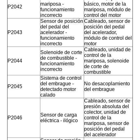
mariposa -
básico, motor de la
P2042
funcionamiento
mariposa, módulo de
incorrecto
control del motor
Sensor de posición
Cableado, sensor de
del pedal del
posición del pedal
P2043
acelerador -
del acelerador,
funcionamiento
módulo de control del
incorrecto
motor
Cableado, unidad de
Solenoide de corte
control de la
de combustible -
P2044
mariposa, solenoide
funcionamiento
de corte de
incorrecto
combustible
Sistema de control
del embrague -
No desacoplamiento
P2045
detectado motor
del embrague
calado
Cableado, sensor de
presión absoluta del
colector, unidad de
Sensor de carga
P2046
control de la
eléctrica - ilógico
mariposa, sensor de
posición del pedal
del acelerador