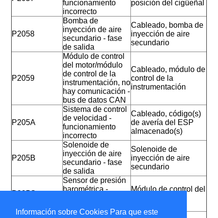
funcionamiento
posición del cigüeñal
incorrecto
Bomba de
Cableado, bomba de
inyección de aire
P2058
inyección de aire
secundario - fase
secundario
de salida
Módulo de control
del motor/módulo
Cableado, módulo de
de control de la
P2059
control de la
instrumentación, no
instrumentación
hay comunicación -
bus de datos CAN
Sistema de control
Cableado, código(s)
de velocidad -
P205A
de avería del ESP
funcionamiento
almacenado(s)
incorrecto
Solenoide de
Solenoide de
inyección de aire
P205B
inyección de aire
secundario - fase
secundario
de salida
Sensor de presión
barométrica -
Módulo de control del
P205C
funcionamiento
motor
incorrecto
Información sobre Cookies Para que este
Interruptor