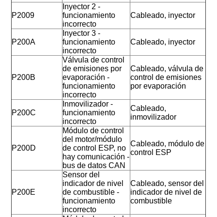
Inyector 2 -
P2009
funcionamiento
Cableado, inyector
incorrecto
Inyector 3 -
P200A
funcionamiento
Cableado, inyector
incorrecto
Válvula de control
de emisiones por
Cableado, válvula de
P200B
evaporación -
control de emisiones
funcionamiento
por evaporación
incorrecto
Inmovilizador -
Cableado,
P200C
funcionamiento
inmovilizador
incorrecto
Módulo de control
del motor/módulo
Cableado, módulo de
P200D
de control ESP, no
control ESP
hay comunicación -
bus de datos CAN
Sensor del
indicador de nivel
Cableado, sensor del
P200E
de combustible -
indicador de nivel de
funcionamiento
combustible
incorrecto