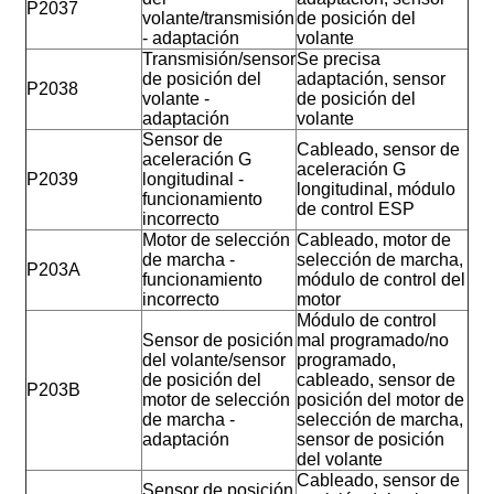
P2037
volante/transmisión
de posición del
- adaptación
volante
Transmisión/sensor
Se precisa
de posición del
adaptación, sensor
P2038
volante -
de posición del
adaptación
volante
Sensor de
Cableado, sensor de
aceleración G
aceleración G
P2039
longitudinal -
longitudinal, módulo
funcionamiento
de control ESP
incorrecto
Motor de selección
Cableado, motor de
de marcha -
selección de marcha,
P203A
funcionamiento
módulo de control del
incorrecto
motor
Módulo de control
Sensor de posición
mal programado/no
del volante/sensor
programado,
de posición del
cableado, sensor de
P203B
motor de selección
posición del motor de
de marcha -
selección de marcha,
adaptación
sensor de posición
del volante
Cableado, sensor de
Sensor de posición