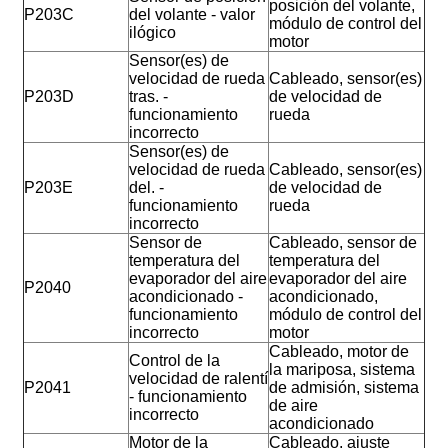
posición del volante,
P203C
del volante - valor
módulo de control del
ilógico
motor
Sensor(es) de
velocidad de rueda
Cableado, sensor(es)
P203D
tras. -
de velocidad de
funcionamiento
rueda
incorrecto
Sensor(es) de
velocidad de rueda
Cableado, sensor(es)
P203E
del. -
de velocidad de
funcionamiento
rueda
incorrecto
Sensor de
Cableado, sensor de
temperatura del
temperatura del
evaporador del aire
evaporador del aire
P2040
acondicionado -
acondicionado,
funcionamiento
módulo de control del
incorrecto
motor
Cableado, motor de
Control de la
la mariposa, sistema
velocidad de ralentí
P2041
de admisión, sistema
- funcionamiento
de aire
incorrecto
acondicionado
Motor de la
Cableado, ajuste