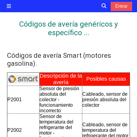
Salta al contenido principal
Entrar
Panel lateral
Selector de bú
Códigos de avería genéricos y
específico ...
Códigos de avería Smart (motores
gasolina).
Requisitos de finalización
Descripción de la
Posibles causas
avería
Sensor de presión
absoluta del
Cableado, sensor de
P2001
colector -
presión absoluta del
funcionamiento
colector
incorrecto
Sensor de
temperatura del
Cableado, sensor de
refrigerante del
P2002
temperatura del
motor -
refrigerante del motor