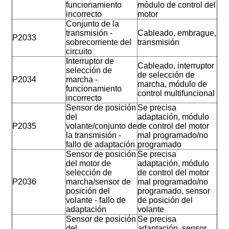
funcionamiento
módulo de control del
incorrecto
motor
Conjunto de la
transmisión -
Cableado, embrague,
P2033
sobrecorriente del
transmisión
circuito
Interruptor de
Cableado, interruptor
selección de
de selección de
P2034
marcha -
marcha, módulo de
funcionamiento
control multifuncional
incorrecto
Sensor de posición
Se precisa
del
adaptación, módulo
P2035
volante/conjunto de
de control del motor
la transmisión -
mal programado/no
fallo de adaptación
programado
Sensor de posición
Se precisa
del motor de
adaptación, módulo
selección de
de control del motor
P2036
marcha/sensor de
mal programado/no
posición del
programado, sensor
volante - fallo de
de posición del
adaptación
volante
Sensor de posición
Se precisa
del
adaptación, sensor