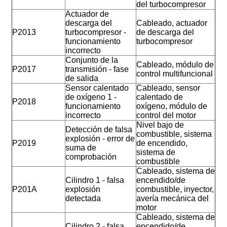
del turbocompresor
Actuador de
descarga del
Cableado, actuador
P2013
turbocompresor -
de descarga del
funcionamiento
turbocompresor
incorrecto
Conjunto de la
Cableado, módulo de
P2017
transmisión - fase
control multifuncional
de salida
Sensor calentado
Cableado, sensor
de oxígeno 1 -
calentado de
P2018
funcionamiento
oxígeno, módulo de
incorrecto
control del motor
Nivel bajo de
Detección de falsa
combustible, sistema
explosión - error de
P2019
de encendido,
suma de
sistema de
comprobación
combustible
Cableado, sistema de
Cilindro 1 - falsa
encendido/de
P201A
explosión
combustible, inyector,
detectada
avería mecánica del
motor
Cableado, sistema de
Cilindro 2 - falsa
encendido/de