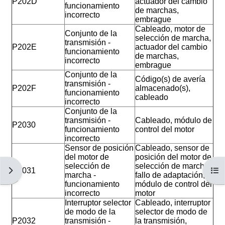
P202D
actuador del cambio
funcionamiento
de marchas,
incorrecto
embrague
Cableado, motor de
Conjunto de la
selección de marcha,
transmisión -
P202E
actuador del cambio
funcionamiento
de marchas,
incorrecto
embrague
Conjunto de la
Código(s) de avería
transmisión -
P202F
almacenado(s),
funcionamiento
cableado
incorrecto
Conjunto de la
transmisión -
Cableado, módulo de
P2030
funcionamiento
control del motor
incorrecto
Sensor de posición
Cableado, sensor de
del motor de
posición del motor de
selección de
selección de marcha,
Abrir cajón de bloques
Abri
P2031
marcha -
fallo de adaptación,
funcionamiento
módulo de control del
incorrecto
motor
Interruptor selector
Cableado, interruptor
de modo de la
selector de modo de
P2032
transmisión -
la transmisión,