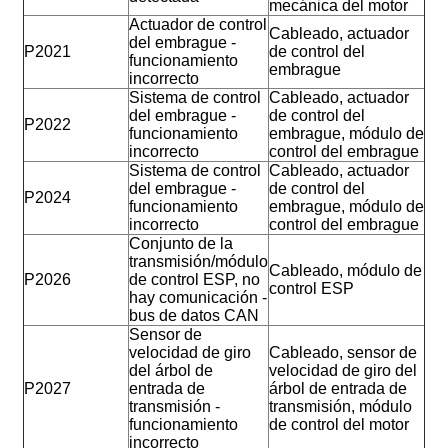
mecánica del motor
Actuador de control
Cableado, actuador
del embrague -
P2021
de control del
funcionamiento
embrague
incorrecto
Sistema de control
Cableado, actuador
del embrague -
de control del
P2022
funcionamiento
embrague, módulo de
incorrecto
control del embrague
Sistema de control
Cableado, actuador
del embrague -
de control del
P2024
funcionamiento
embrague, módulo de
incorrecto
control del embrague
Conjunto de la
transmisión/módulo
Cableado, módulo de
P2026
de control ESP, no
control ESP
hay comunicación -
bus de datos CAN
Sensor de
velocidad de giro
Cableado, sensor de
del árbol de
velocidad de giro del
P2027
entrada de
árbol de entrada de
transmisión -
transmisión, módulo
funcionamiento
de control del motor
incorrecto