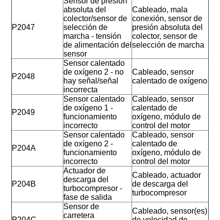
Sensor de presión
absoluta del
Cableado, mala
colector/sensor de
conexión, sensor de
P2047
selección de
presión absoluta del
marcha - tensión
colector, sensor de
de alimentación del
selección de marcha
sensor
Sensor calentado
de oxígeno 2 - no
Cableado, sensor
P2048
hay señal/señal
calentado de oxígeno
incorrecta
Sensor calentado
Cableado, sensor
de oxígeno 1 -
calentado de
P2049
funcionamiento
oxígeno, módulo de
incorrecto
control del motor
Sensor calentado
Cableado, sensor
de oxígeno 2 -
calentado de
P204A
funcionamiento
oxígeno, módulo de
incorrecto
control del motor
Actuador de
Cableado, actuador
descarga del
P204B
de descarga del
turbocompresor -
turbocompresor
fase de salida
Sensor de
Cableado, sensor(es)
carretera
P204C
de velocidad de