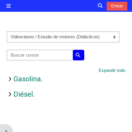
Salta al contenido principal
Entrar
Panel lateral
Selector de bú
Categorías
Buscar cursos
Buscar cursos
Expandir todo
Gasolina.
Diésel.
Abrir cajón de bloques