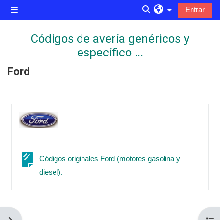
Salta al contenido principal
Entrar
Panel lateral
Selector de búsqued
Códigos de avería genéricos y
específico ...
Ford
Perfilado de sección
Códigos originales Ford (motores gasolina y
Página
diesel).
Abrir cajón de bloques
Abri