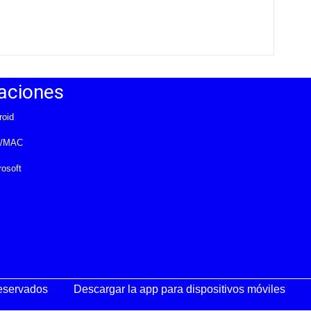
aciones
roid
S/MAC
rosoft
reservados
Descargar la app para dispositivos móviles