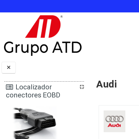
Salta al contenido principal
Audi
Bloques
Localizador
conectores EOBD
Perfilado