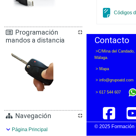
Códigos de
Programación
Contacto
mandos a distancia
>C/Mina del Candado, 
Málaga.
>
Mapa
> info
@grupoatd.com
> 617 544 607
Navegación
© 2025 Formación d
Página Principal