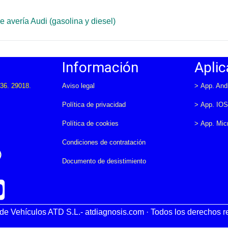
Página
 avería Audi (gasolina y diesel)
Información
Aplic
36. 29018.
Aviso legal
>
App. And
Política de privacidad
>
App. IO
Política de cookies
>
App. Mic
Condiciones de contratación
Documento de desistimiento
e Vehículos ATD S.L.- atdiagnosis.com · Todos los derechos 