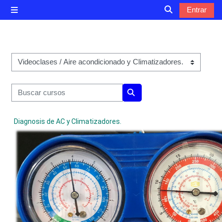
Salta al contenido principal
Entrar
Panel lateral
Selector de bú
Categorías
Buscar cursos
Buscar cursos
Diagnosis de AC y Climatizadores.