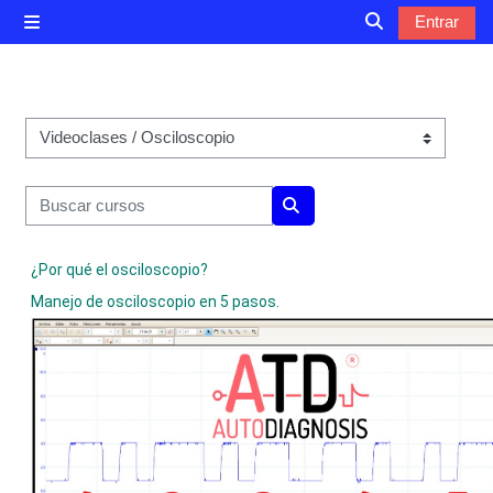
Salta al contenido principal
Entrar
Panel lateral
Selector de bú
Categorías
Buscar cursos
Buscar cursos
¿Por qué el osciloscopio?
Manejo de osciloscopio en 5 pasos.