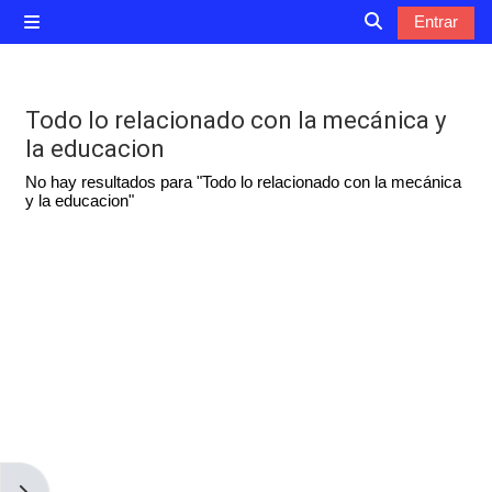
Salta al contenido principal
Entrar
Panel lateral
Selector de bú
Todo lo relacionado con la mecánica y
la educacion
No hay resultados para "Todo lo relacionado con la mecánica
y la educacion"
Abrir cajón de bloques